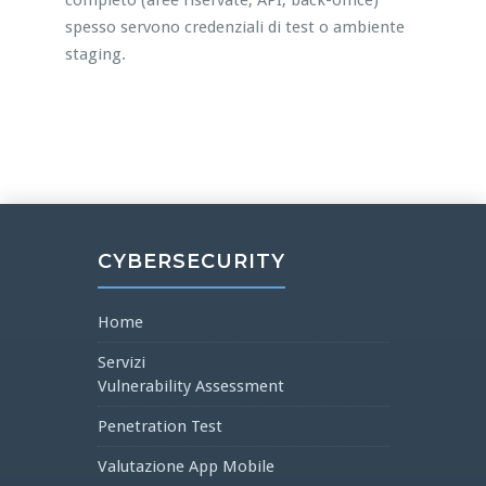
completo (aree riservate, API, back-office)
spesso servono credenziali di test o ambiente
staging.
CYBERSECURITY
Home
Servizi
Vulnerability Assessment
Penetration Test
Valutazione App Mobile