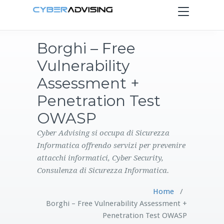
Toggle
navigation
Borghi – Free
HOME
Vulnerability
SERVIZI
Assessment +
Penetration Test
PRODOTTI
OWASP
CONTATTI
Cyber Advising si occupa di Sicurezza
Informatica offrendo servizi per prevenire
attacchi informatici, Cyber Security,
BLOG
Consulenza di Sicurezza Informatica.
Home
/
Borghi – Free Vulnerability Assessment +
Penetration Test OWASP