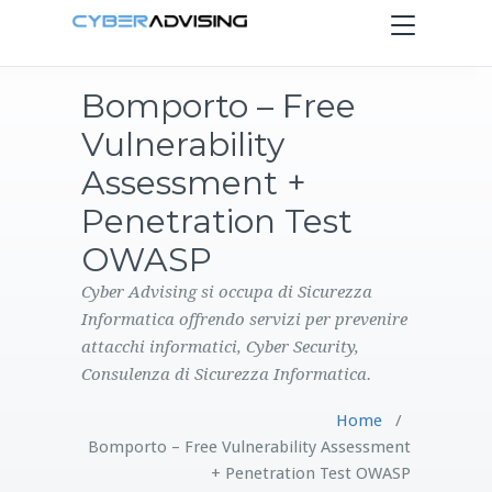
Toggle
navigation
Bomporto – Free
HOME
Vulnerability
SERVIZI
Assessment +
Penetration Test
PRODOTTI
OWASP
CONTATTI
Cyber Advising si occupa di Sicurezza
Informatica offrendo servizi per prevenire
attacchi informatici, Cyber Security,
BLOG
Consulenza di Sicurezza Informatica.
Home
/
Bomporto – Free Vulnerability Assessment
+ Penetration Test OWASP