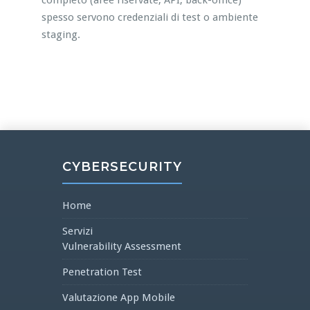
completo (aree riservate, API, back-office)
spesso servono credenziali di test o ambiente
staging.
CYBERSECURITY
Home
Servizi
Vulnerability Assessment
Penetration Test
Valutazione App Mobile