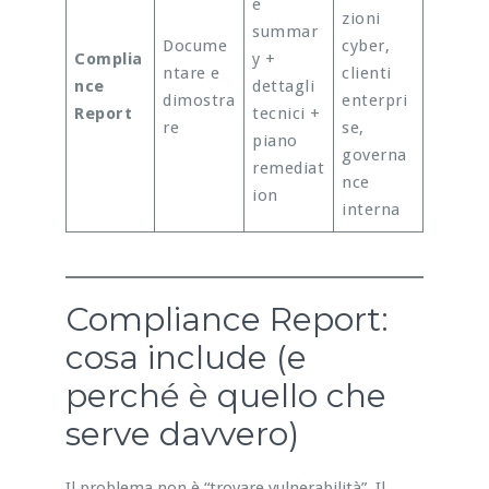
e
zioni
summar
Docume
cyber,
Complia
y +
ntare e
clienti
nce
dettagli
dimostra
enterpri
Report
tecnici +
re
se,
piano
governa
remediat
nce
ion
interna
Compliance Report:
cosa include (e
perché è quello che
serve davvero)
Il problema non è “trovare vulnerabilità”. Il