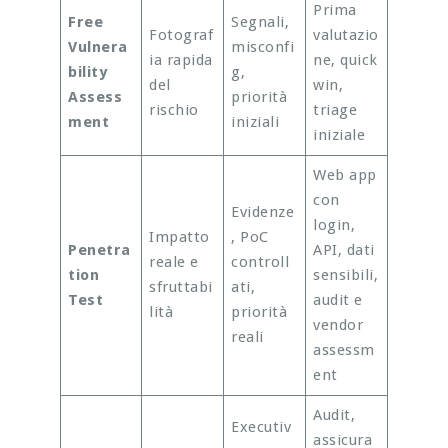
Prima
Free
Segnali,
Fotograf
valutazio
Vulnera
misconfi
ia rapida
ne, quick
bility
g,
del
win,
Assess
priorità
rischio
triage
ment
iniziali
iniziale
Web app
con
Evidenze
login,
Impatto
, PoC
Penetra
API, dati
reale e
controll
tion
sensibili,
sfruttabi
ati,
Test
audit e
lità
priorità
vendor
reali
assessm
ent
Audit,
Executiv
assicura