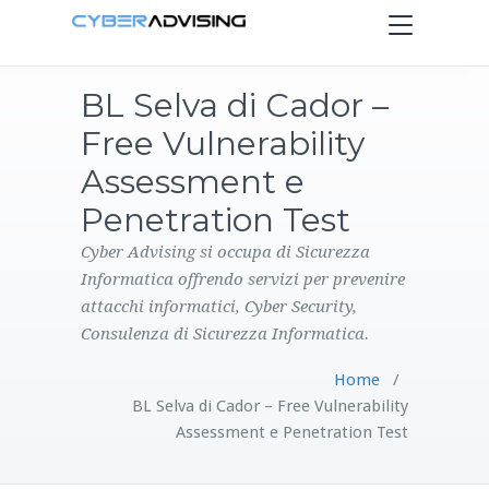
Toggle
navigation
BL Selva di Cador –
HOME
Free Vulnerability
SERVIZI
Assessment e
Penetration Test
PRODOTTI
Cyber Advising si occupa di Sicurezza
Informatica offrendo servizi per prevenire
CONTATTI
attacchi informatici, Cyber Security,
Consulenza di Sicurezza Informatica.
BLOG
Home
/
BL Selva di Cador – Free Vulnerability
Assessment e Penetration Test