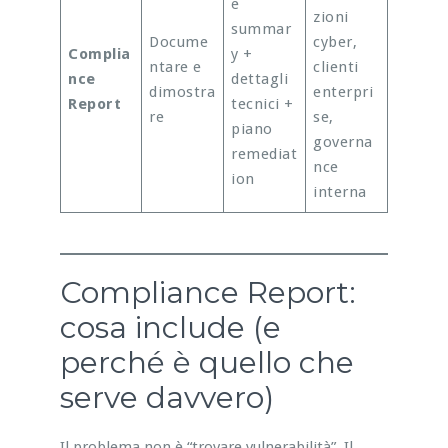
e
zioni
summar
Docume
cyber,
Complia
y +
ntare e
clienti
nce
dettagli
dimostra
enterpri
Report
tecnici +
re
se,
piano
governa
remediat
nce
ion
interna
Compliance Report:
cosa include (e
perché è quello che
serve davvero)
Il problema non è “trovare vulnerabilità”. Il