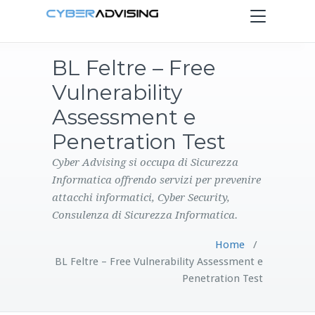
Toggle
navigation
BL Feltre – Free
HOME
Vulnerability
SERVIZI
Assessment e
Penetration Test
PRODOTTI
Cyber Advising si occupa di Sicurezza
Informatica offrendo servizi per prevenire
CONTATTI
attacchi informatici, Cyber Security,
Consulenza di Sicurezza Informatica.
BLOG
Home
/
BL Feltre – Free Vulnerability Assessment e
Penetration Test