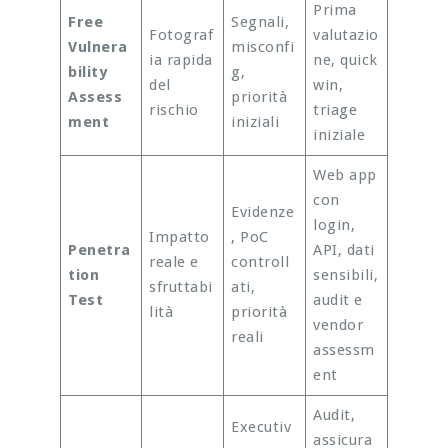
Prima
Free
Segnali,
Fotograf
valutazio
Vulnera
misconfi
ia rapida
ne, quick
bility
g,
del
win,
Assess
priorità
rischio
triage
ment
iniziali
iniziale
Web app
con
Evidenze
login,
Impatto
, PoC
Penetra
API, dati
reale e
controll
tion
sensibili,
sfruttabi
ati,
Test
audit e
lità
priorità
vendor
reali
assessm
ent
Audit,
Executiv
assicura