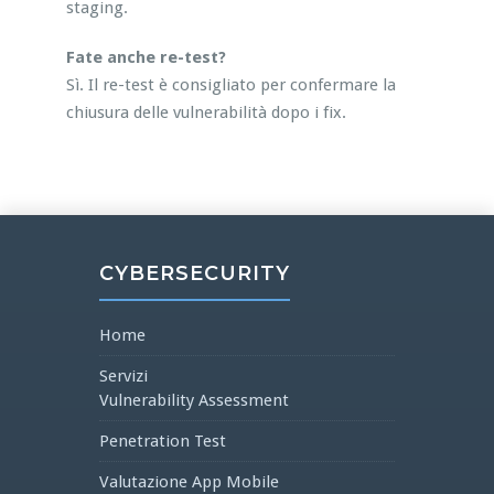
staging.
Fate anche re-test?
Sì. Il re-test è consigliato per confermare la
chiusura delle vulnerabilità dopo i fix.
CYBERSECURITY
Home
Servizi
Vulnerability Assessment
Penetration Test
Valutazione App Mobile