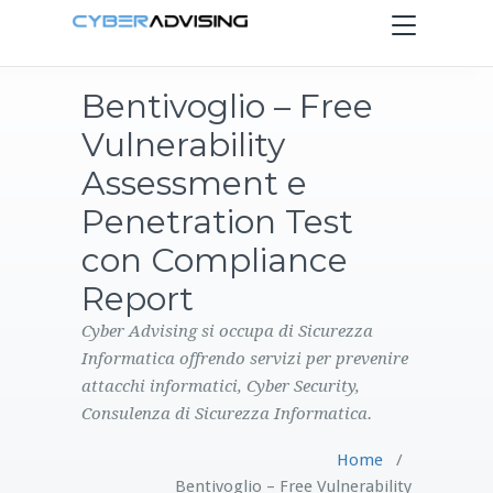
Toggle
navigation
Bentivoglio – Free
HOME
Vulnerability
SERVIZI
Assessment e
Penetration Test
PRODOTTI
con Compliance
Report
CONTATTI
Cyber Advising si occupa di Sicurezza
BLOG
Informatica offrendo servizi per prevenire
attacchi informatici, Cyber Security,
Consulenza di Sicurezza Informatica.
Home
/
Bentivoglio – Free Vulnerability