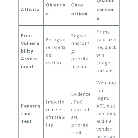
Quando
Obiettiv
Cosa
Attività
convien
o
ottieni
e
Prima
Free
Segnali,
Fotograf
valutazio
Vulnera
misconfi
ia rapida
ne, quick
bility
g,
del
win,
Assess
priorità
rischio
triage
ment
iniziali
iniziale
Web app
con
Evidenze
login,
Impatto
, PoC
Penetra
API, dati
reale e
controll
tion
sensibili,
sfruttabi
ati,
Test
audit e
lità
priorità
vendor
reali
assessm