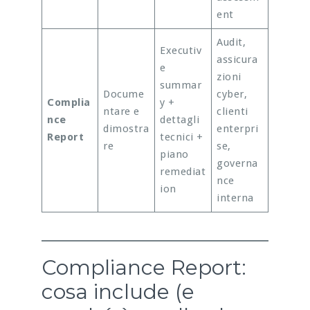
ent
Audit,
Executiv
assicura
e
zioni
summar
Docume
cyber,
Complia
y +
ntare e
clienti
nce
dettagli
dimostra
enterpri
Report
tecnici +
re
se,
piano
governa
remediat
nce
ion
interna
Compliance Report:
cosa include (e