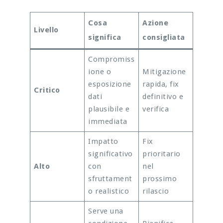
Cosa
Azione
Livello
significa
consigliata
Compromiss
ione o
Mitigazione
esposizione
rapida, fix
Critico
dati
definitivo e
plausibile e
verifica
immediata
Impatto
Fix
significativo
prioritario
Alto
con
nel
sfruttament
prossimo
o realistico
rilascio
Serve una