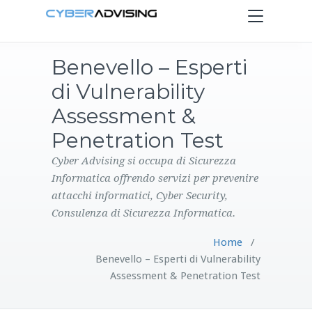
Toggle
navigation
Benevello – Esperti
HOME
di Vulnerability
SERVIZI
Assessment &
Penetration Test
PRODOTTI
Cyber Advising si occupa di Sicurezza
Informatica offrendo servizi per prevenire
CONTATTI
attacchi informatici, Cyber Security,
Consulenza di Sicurezza Informatica.
BLOG
Home
/
Benevello – Esperti di Vulnerability
Assessment & Penetration Test