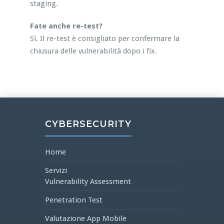
staging.
Fate anche re-test?
Sì. Il re-test è consigliato per confermare la
chiusura delle vulnerabilità dopo i fix.
CYBERSECURITY
Home
Servizi
Vulnerability Assessment
Penetration Test
Valutazione App Mobile