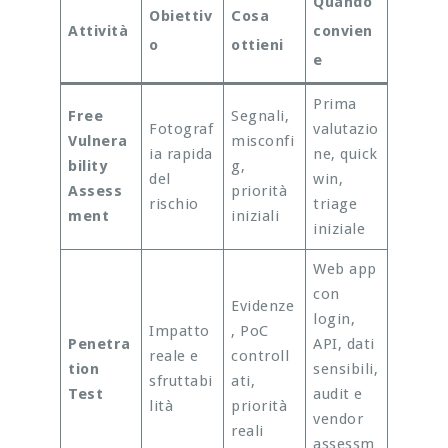
Quando
Obiettiv
Cosa
Attività
convien
o
ottieni
e
Prima
Free
Segnali,
Fotograf
valutazio
Vulnera
misconfi
ia rapida
ne, quick
bility
g,
del
win,
Assess
priorità
rischio
triage
ment
iniziali
iniziale
Web app
con
Evidenze
login,
Impatto
, PoC
Penetra
API, dati
reale e
controll
tion
sensibili,
sfruttabi
ati,
Test
audit e
lità
priorità
vendor
reali
assessm