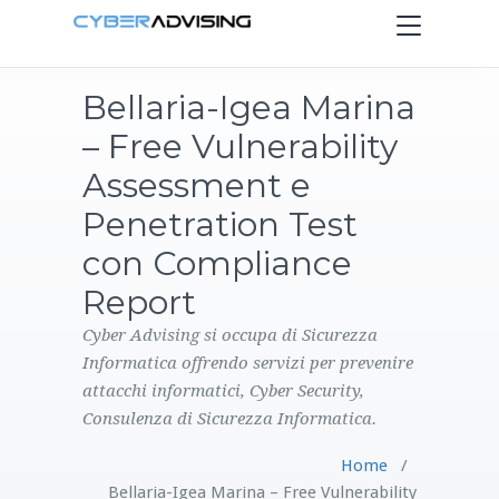
Toggle
navigation
Bellaria-Igea Marina
HOME
– Free Vulnerability
SERVIZI
Assessment e
Penetration Test
PRODOTTI
con Compliance
Report
CONTATTI
Cyber Advising si occupa di Sicurezza
BLOG
Informatica offrendo servizi per prevenire
attacchi informatici, Cyber Security,
Consulenza di Sicurezza Informatica.
Home
/
Bellaria-Igea Marina – Free Vulnerability