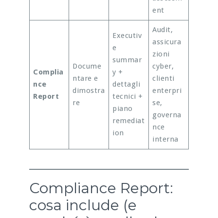
ent
Audit,
Executiv
assicura
e
zioni
summar
Docume
cyber,
Complia
y +
ntare e
clienti
nce
dettagli
dimostra
enterpri
Report
tecnici +
re
se,
piano
governa
remediat
nce
ion
interna
Compliance Report:
cosa include (e