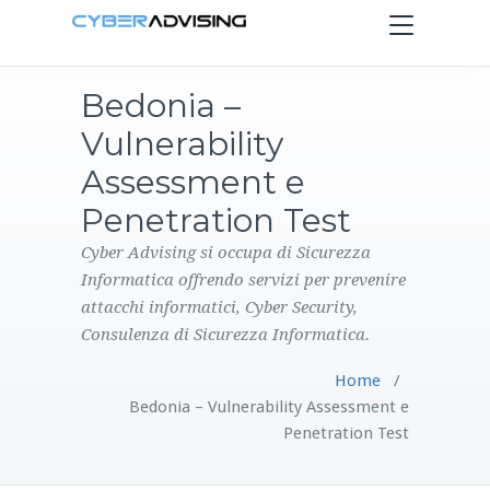
Toggle
navigation
Bedonia –
HOME
Vulnerability
SERVIZI
Assessment e
Penetration Test
PRODOTTI
Cyber Advising si occupa di Sicurezza
Informatica offrendo servizi per prevenire
CONTATTI
attacchi informatici, Cyber Security,
Consulenza di Sicurezza Informatica.
BLOG
Home
/
Bedonia – Vulnerability Assessment e
Penetration Test