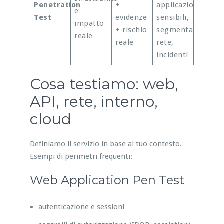
Penetration
+
applicazioni
e
Test
evidenze
sensibili,
impatto
+ rischio
segmentazione
reale
reale
rete,
incidenti
Cosa testiamo: web,
API, rete, interno,
cloud
Definiamo il servizio in base al tuo contesto.
Esempi di perimetri frequenti:
Web Application Pen Test
autenticazione e sessioni