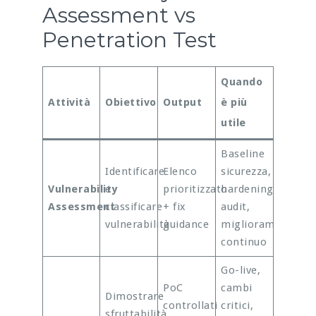
Assessment vs
Penetration Test
Quando
Attività
Obiettivo
Output
è più
utile
Baseline
Identificare
Elenco
sicurezza,
Vulnerability
e
prioritizzato
hardening,
Assessment
classificare
+ fix
audit,
vulnerabilità
guidance
miglioramento
continuo
Go-live,
PoC
cambi
Dimostrare
controllati
critici,
sfruttabilità