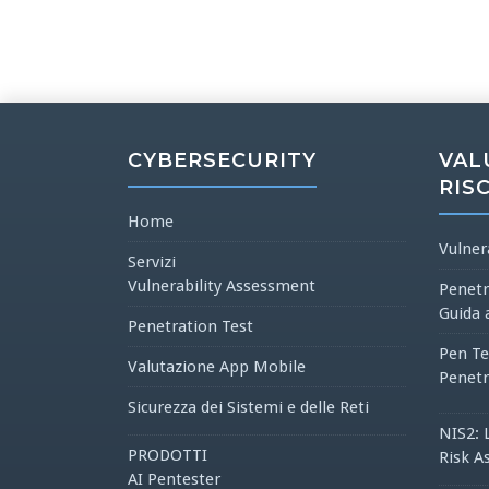
CYBERSECURITY
VAL
RIS
Home
Vulner
Servizi
Vulnerability Assessment
Penetr
Guida 
Penetration Test
Pen Te
Valutazione App Mobile
Penetr
Sicurezza dei Sistemi e delle Reti
NIS2: 
PRODOTTI
Risk A
AI Pentester