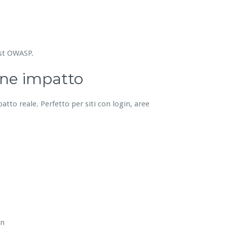
est OWASP.
one impatto
patto reale. Perfetto per siti con login, aree
in