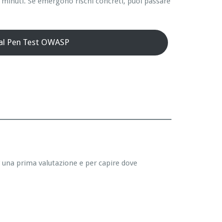
 minuti. Se emergono rischi concreti, puoi passare
 al Pen Test OWASP
r una prima valutazione e per capire dove