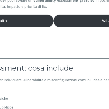
nder
puoi avviare un
Vulnerability Assessment gratuito
in pochi
ità, impatto e priorità di fix.
uita
Vai
essment: cosa include
er individuare vulnerabilità e misconfigurazioni comuni. Ideale pe
piche
ubblico)