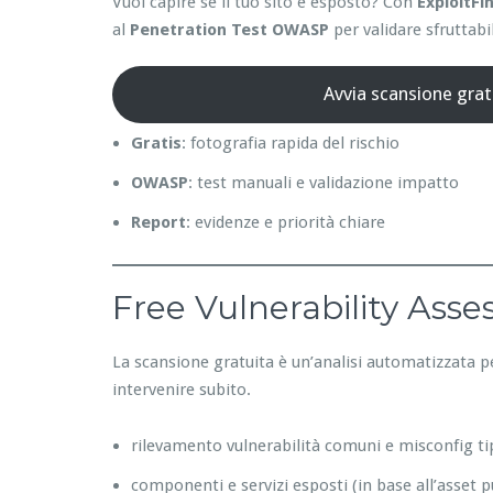
Vuoi capire se il tuo sito è esposto? Con
ExploitFi
al
Penetration Test OWASP
per validare sfruttabil
Avvia scansione grat
Gratis
: fotografia rapida del rischio
OWASP
: test manuali e validazione impatto
Report
: evidenze e priorità chiare
Free Vulnerability Ass
La scansione gratuita è un’analisi automatizzata p
intervenire subito.
rilevamento vulnerabilità comuni e misconfig ti
componenti e servizi esposti (in base all’asset p