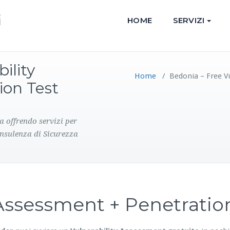
HOME
SERVIZI
ility
Home
/
Bedonia – Free V
ion Test
a offrendo servizi per
onsulenza di Sicurezza
y Assessment + Penetrati