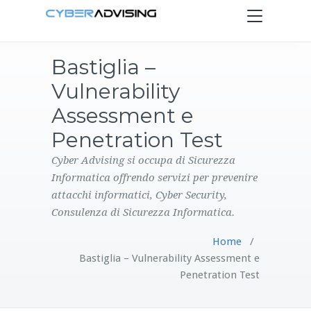
Toggle
navigation
Bastiglia –
HOME
Vulnerability
SERVIZI
Assessment e
Penetration Test
PRODOTTI
Cyber Advising si occupa di Sicurezza
Informatica offrendo servizi per prevenire
CONTATTI
attacchi informatici, Cyber Security,
Consulenza di Sicurezza Informatica.
BLOG
Home
/
Bastiglia – Vulnerability Assessment e
Penetration Test