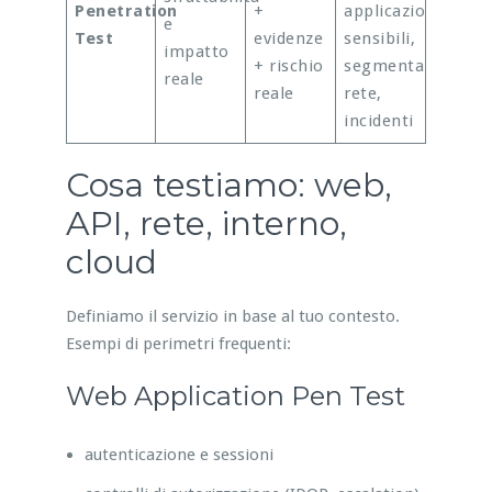
Penetration
+
applicazioni
e
Test
evidenze
sensibili,
impatto
+ rischio
segmentazione
reale
reale
rete,
incidenti
Cosa testiamo: web,
API, rete, interno,
cloud
Definiamo il servizio in base al tuo contesto.
Esempi di perimetri frequenti:
Web Application Pen Test
autenticazione e sessioni