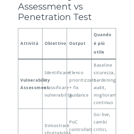
Assessment vs
Penetration Test
Quando
Attività
Obiettivo
Output
è più
utile
Baseline
Identificare
Elenco
sicurezza,
Vulnerability
e
prioritizzato
hardening,
Assessment
classificare
+ fix
audit,
vulnerabilità
guidance
miglioramento
continuo
Go-live,
PoC
cambi
Dimostrare
controllati
critici,
sfruttabilità