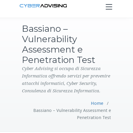
Toggle
navigation
Bassiano –
HOME
Vulnerability
SERVIZI
Assessment e
Penetration Test
PRODOTTI
Cyber Advising si occupa di Sicurezza
Informatica offrendo servizi per prevenire
CONTATTI
attacchi informatici, Cyber Security,
Consulenza di Sicurezza Informatica.
BLOG
Home
/
Bassiano – Vulnerability Assessment e
Penetration Test