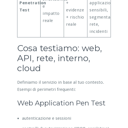
Penetration
+
applicazioni
e
Test
evidenze
sensibili,
impatto
+ rischio
segmentazione
reale
reale
rete,
incidenti
Cosa testiamo: web,
API, rete, interno,
cloud
Definiamo il servizio in base al tuo contesto.
Esempi di perimetri frequenti:
Web Application Pen Test
autenticazione e sessioni