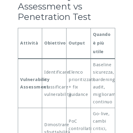
Assessment vs
Penetration Test
Quando
Attività
Obiettivo
Output
è più
utile
Baseline
Identificare
Elenco
sicurezza,
Vulnerability
e
prioritizzato
hardening,
Assessment
classificare
+ fix
audit,
vulnerabilità
guidance
miglioramento
continuo
Go-live,
PoC
cambi
Dimostrare
controllati
critici,
sfruttabilità