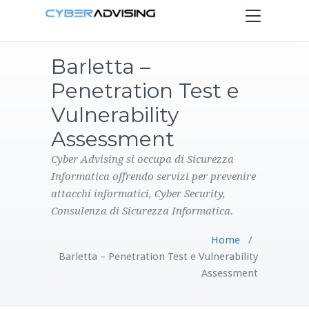
Toggle
navigation
Barletta –
HOME
Penetration Test e
SERVIZI
Vulnerability
Assessment
PRODOTTI
Cyber Advising si occupa di Sicurezza
Informatica offrendo servizi per prevenire
CONTATTI
attacchi informatici, Cyber Security,
Consulenza di Sicurezza Informatica.
BLOG
Home
/
Barletta – Penetration Test e Vulnerability
Assessment