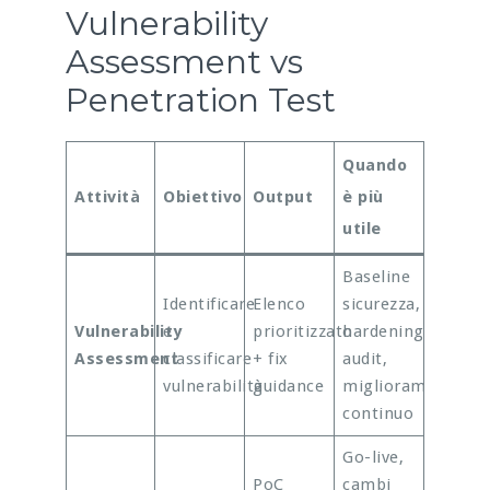
Vulnerability
Assessment vs
Penetration Test
Quando
Attività
Obiettivo
Output
è più
utile
Baseline
Identificare
Elenco
sicurezza,
Vulnerability
e
prioritizzato
hardening,
Assessment
classificare
+ fix
audit,
vulnerabilità
guidance
miglioramento
continuo
Go-live,
PoC
cambi