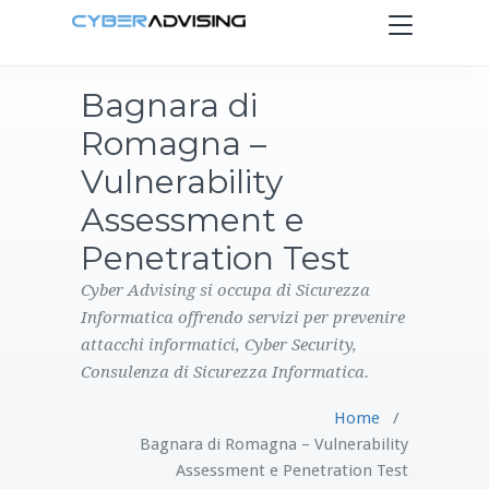
Toggle
navigation
Bagnara di
HOME
Romagna –
SERVIZI
Vulnerability
Assessment e
PRODOTTI
Penetration Test
CONTATTI
Cyber Advising si occupa di Sicurezza
Informatica offrendo servizi per prevenire
attacchi informatici, Cyber Security,
BLOG
Consulenza di Sicurezza Informatica.
Home
/
Bagnara di Romagna – Vulnerability
Assessment e Penetration Test