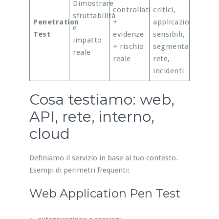
Dimostrare
controllati
critici,
sfruttabilità
Penetration
+
applicazioni
e
Test
evidenze
sensibili,
impatto
+ rischio
segmentazione
reale
reale
rete,
incidenti
Cosa testiamo: web,
API, rete, interno,
cloud
Definiamo il servizio in base al tuo contesto.
Esempi di perimetri frequenti:
Web Application Pen Test