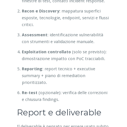
finestre di test, contatti incident response.
Recon e Discovery
: mappatura superfici
esposte, tecnologie, endpoint, servizi e flussi
critici.
Assessment
: identificazione vulnerabilità
con strumenti e validazione manuale.
Exploitation controllato
(solo se previsto):
dimostrazione impatto con PoC tracciabili.
Reporting
: report tecnico + executive
summary + piano di remediation
prioritizzato.
Re-test
(opzionale): verifica delle correzioni
e chiusura findings.
Report e deliverable
Il deliverable è pensato per essere usato subito.