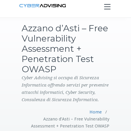
Toggle
navigation
Azzano d’Asti – Free
HOME
Vulnerability
SERVIZI
Assessment +
Penetration Test
PRODOTTI
OWASP
CONTATTI
Cyber Advising si occupa di Sicurezza
Informatica offrendo servizi per prevenire
attacchi informatici, Cyber Security,
BLOG
Consulenza di Sicurezza Informatica.
Home
/
Azzano d’Asti – Free Vulnerability
Assessment + Penetration Test OWASP