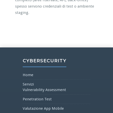
completo (aree riservate, API, back-office)
spesso servono credenziali di test o ambiente
staging.
CYBERSECURITY
Home
Servizi
Vulnerability Assessment
Penetration Test
Valutazione App Mobile