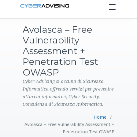
Toggle
navigation
Avolasca – Free
HOME
Vulnerability
SERVIZI
Assessment +
Penetration Test
PRODOTTI
OWASP
CONTATTI
Cyber Advising si occupa di Sicurezza
Informatica offrendo servizi per prevenire
attacchi informatici, Cyber Security,
BLOG
Consulenza di Sicurezza Informatica.
Home
/
Avolasca – Free Vulnerability Assessment +
Penetration Test OWASP