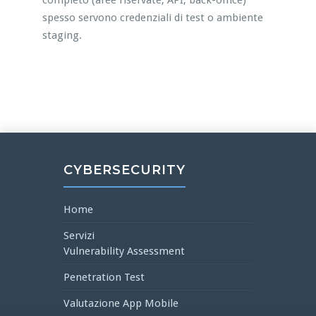
completo (aree riservate, API, back-office)
spesso servono credenziali di test o ambiente
staging.
CYBERSECURITY
Home
Servizi
Vulnerability Assessment
Penetration Test
Valutazione App Mobile