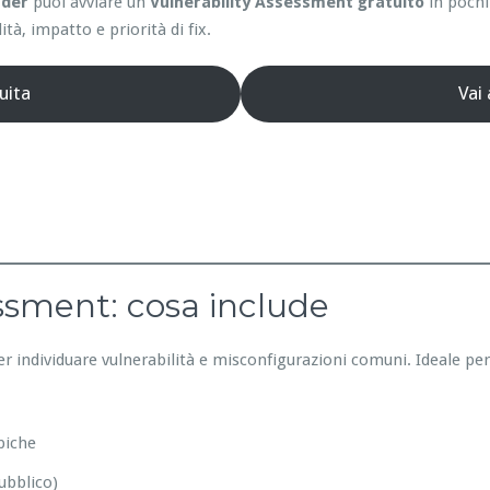
nder
puoi avviare un
Vulnerability Assessment gratuito
in pochi
ità, impatto e priorità di fix.
uita
Vai
essment: cosa include
er individuare vulnerabilità e misconfigurazioni comuni. Ideale pe
piche
ubblico)