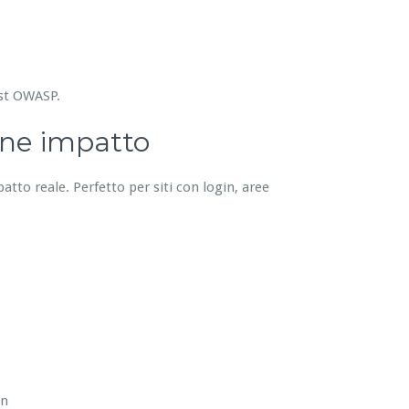
est OWASP.
one impatto
patto reale. Perfetto per siti con login, aree
in