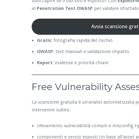
Vuoi capire se il tuo sito è esposto? Con
ExploitFi
al
Penetration Test OWASP
per validare sfruttabil
Avvia scansione grat
Gratis
: fotografia rapida del rischio
OWASP
: test manuali e validazione impatto
Report
: evidenze e priorità chiare
Free Vulnerability Ass
La scansione gratuita è un’analisi automatizzata p
intervenire subito.
rilevamento vulnerabilità comuni e misconfig ti
componenti e servizi esposti (in base all’asset p