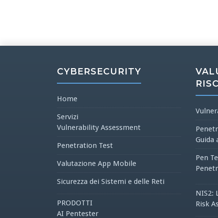
CYBERSECURITY
VAL
RIS
Home
Vulner
Servizi
Vulnerability Assessment
Penetr
Guida 
Penetration Test
Pen Te
Valutazione App Mobile
Penetr
Sicurezza dei Sistemi e delle Reti
NIS2: 
PRODOTTI
Risk A
AI Pentester