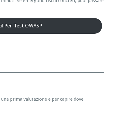
 minuti. Se emergono rischi concreti, puoi passare
 al Pen Test OWASP
r una prima valutazione e per capire dove