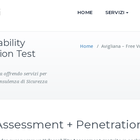
HOME
SERVIZI
bility
Home
/
Avigliana – Free 
ion Test
a offrendo servizi per
onsulenza di Sicurezza
y Assessment + Penetrati