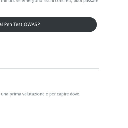
 minuti. Se emergono rischi concreti, puoi passare
 al Pen Test OWASP
r una prima valutazione e per capire dove