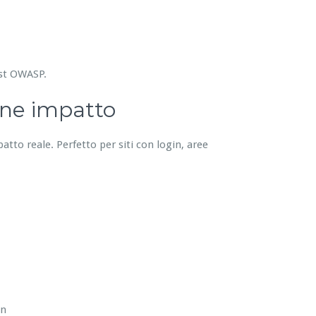
est OWASP.
one impatto
patto reale. Perfetto per siti con login, aree
in