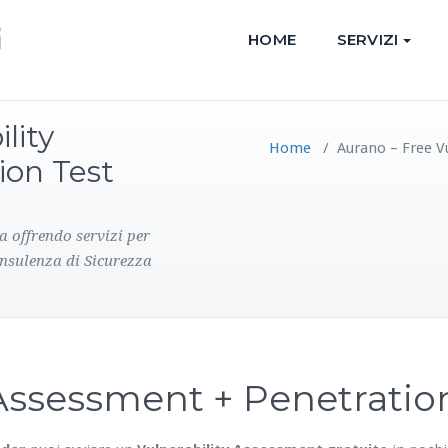
HOME
SERVIZI
lity
Home
/
Aurano – Free V
ion Test
a offrendo servizi per
onsulenza di Sicurezza
y Assessment + Penetrati