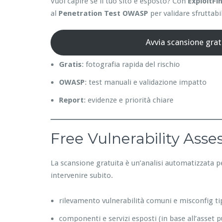
Vuoi capire se il tuo sito è esposto? Con
ExploitFi
al
Penetration Test OWASP
per validare sfruttabil
Avvia scansione grat
Gratis
: fotografia rapida del rischio
OWASP
: test manuali e validazione impatto
Report
: evidenze e priorità chiare
Free Vulnerability Ass
La scansione gratuita è un’analisi automatizzata p
intervenire subito.
rilevamento vulnerabilità comuni e misconfig ti
componenti e servizi esposti (in base all’asset p