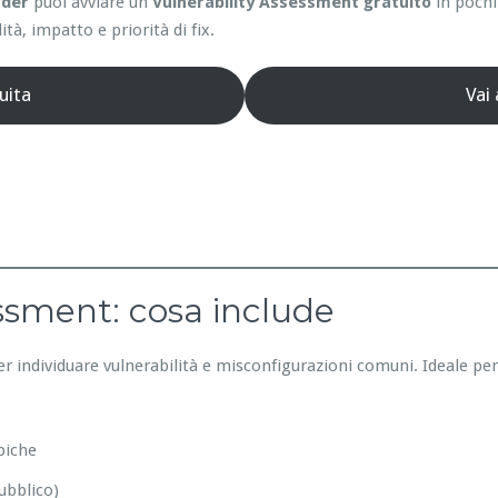
nder
puoi avviare un
Vulnerability Assessment gratuito
in pochi
ità, impatto e priorità di fix.
uita
Vai
essment: cosa include
er individuare vulnerabilità e misconfigurazioni comuni. Ideale pe
piche
ubblico)