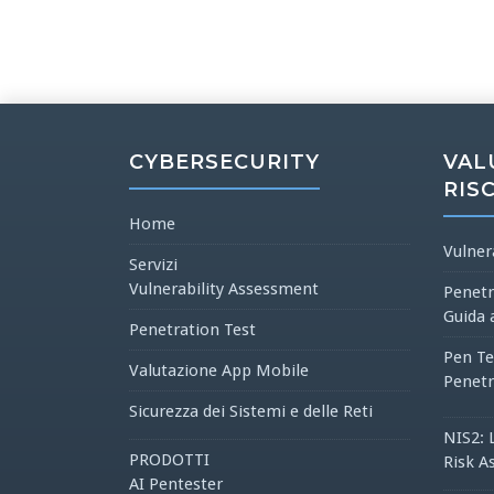
CYBERSECURITY
VAL
RIS
Home
Vulner
Servizi
Vulnerability Assessment
Penetr
Guida 
Penetration Test
Pen Te
Valutazione App Mobile
Penetr
Sicurezza dei Sistemi e delle Reti
NIS2: 
PRODOTTI
Risk A
AI Pentester