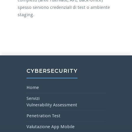
completo (aree riservate, API, back-office)
spesso servono credenziali di test o ambiente
staging.
CYBERSECURITY
Home
Servizi
Vulnerability Assessment
Penetration Test
Valutazione App Mobile