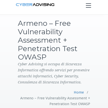
Toggle
navigation
Armeno – Free
HOME
Vulnerability
SERVIZI
Assessment +
Penetration Test
PRODOTTI
OWASP
CONTATTI
Cyber Advising si occupa di Sicurezza
Informatica offrendo servizi per prevenire
attacchi informatici, Cyber Security,
BLOG
Consulenza di Sicurezza Informatica.
Home
/
Armeno – Free Vulnerability Assessment +
Penetration Test OWASP