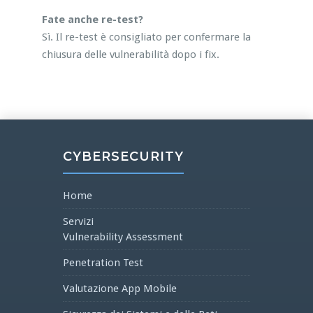
Fate anche re-test?
Sì. Il re-test è consigliato per confermare la
chiusura delle vulnerabilità dopo i fix.
CYBERSECURITY
Home
Servizi
Vulnerability Assessment
Penetration Test
Valutazione App Mobile