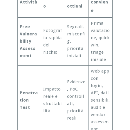
Attività
convien
o
ottieni
e
Prima
Free
Segnali,
Fotograf
valutazio
Vulnera
misconfi
ia rapida
ne, quick
bility
g,
del
win,
Assess
priorità
rischio
triage
ment
iniziali
iniziale
Web app
con
Evidenze
login,
Impatto
, PoC
Penetra
API, dati
reale e
controll
tion
sensibili,
sfruttabi
ati,
Test
audit e
lità
priorità
vendor
reali
assessm
ent