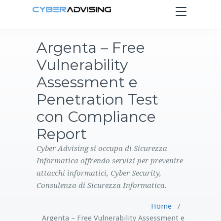
Toggle
navigation
Argenta – Free
HOME
Vulnerability
SERVIZI
Assessment e
Penetration Test
PRODOTTI
con Compliance
Report
CONTATTI
Cyber Advising si occupa di Sicurezza
BLOG
Informatica offrendo servizi per prevenire
attacchi informatici, Cyber Security,
Consulenza di Sicurezza Informatica.
Home
/
Argenta – Free Vulnerability Assessment e