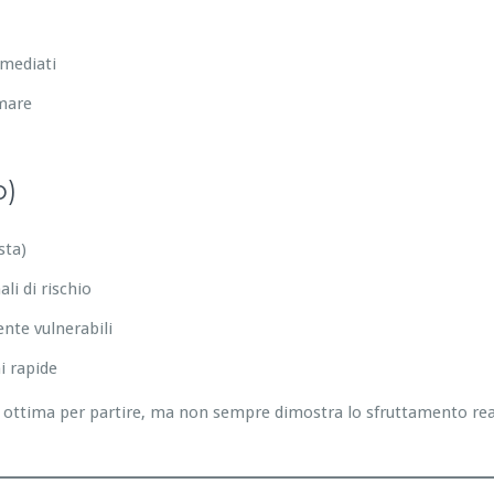
mmediati
emare
o)
sta)
li di rischio
nte vulnerabili
i rapide
ottima per partire, ma non sempre dimostra lo sfruttamento reale