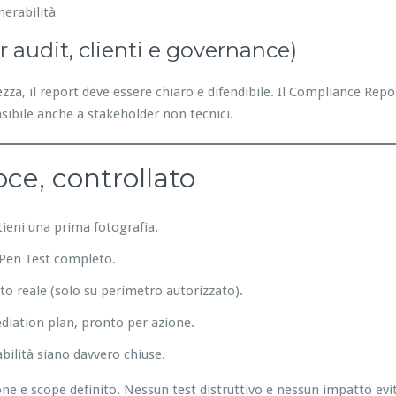
nerabilità
er audit, clienti e governance)
za, il report deve essere chiaro e difendibile. Il Compliance Repo
sibile anche a stakeholder non tecnici.
oce, controllato
ttieni una prima fotografia.
e Pen Test completo.
to reale (solo su perimetro autorizzato).
ediation plan, pronto per azione.
abilità siano davvero chiuse.
 e scope definito. Nessun test distruttivo e nessun impatto evita