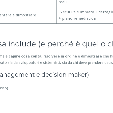
reali
Executive summary + dettagli
ntare e dimostrare
+ piano remediation
a include (e perché è quello c
lema è
capire cosa conta
,
risolvere in ordine
e
dimostrare
che ha
ato sia da sviluppatori e sistemisti, sia da chi deve prendere decis
management e decision maker)
asso)