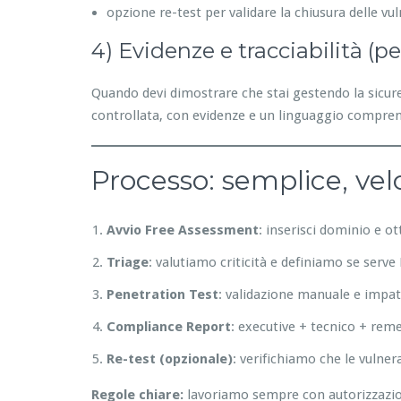
opzione re-test per validare la chiusura delle vul
4) Evidenze e tracciabilità (p
Quando devi dimostrare che stai gestendo la sicurez
controllata, con evidenze e un linguaggio compren
Processo: semplice, vel
Avvio Free Assessment
: inserisci dominio e o
Triage
: valutiamo criticità e definiamo se serv
Penetration Test
: validazione manuale e impat
Compliance Report
: executive + tecnico + rem
Re-test (opzionale)
: verifichiamo che le vulner
Regole chiare:
lavoriamo sempre con autorizzazione