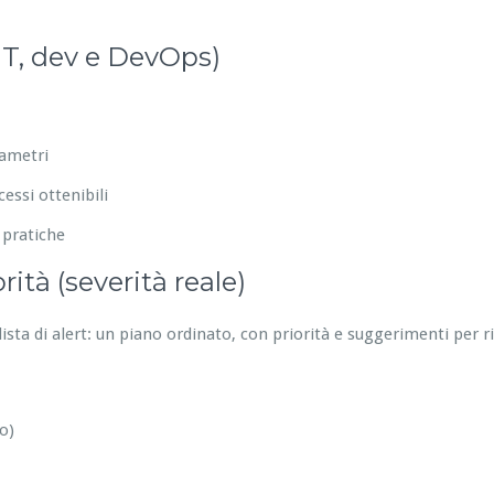
IT, dev e DevOps)
rametri
essi ottenibili
 pratiche
ità (severità reale)
ista di alert: un piano ordinato, con priorità e suggerimenti per 
o)