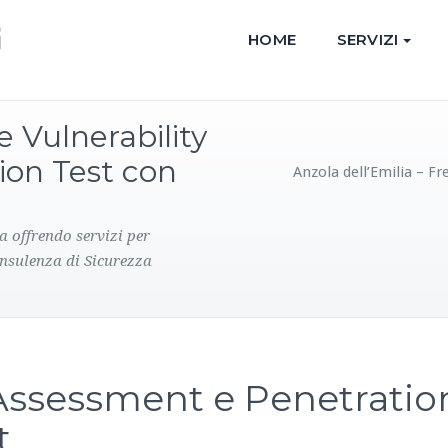
HOME
SERVIZI
e Vulnerability
ion Test con
Anzola dell’Emilia – F
a offrendo servizi per
onsulenza di Sicurezza
 Assessment e Penetratio
t