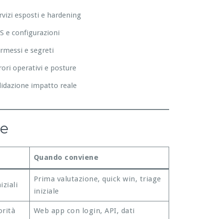
rvizi esposti e hardening
S e configurazioni
rmessi e segreti
rori operativi e posture
lidazione impatto reale
re
Quando conviene
Prima valutazione, quick win, triage
iziali
iniziale
orità
Web app con login, API, dati