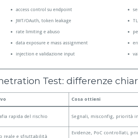
access control su endpoint
se
JWT/OAuth, token leakage
TL
rate limiting e abuso
pe
data exposure e mass assignment
er
injection e validazione input
va
tration Test: differenze chia
ivo
Cosa ottieni
fia rapida del rischio
Segnali, misconfig, priorità in
Evidenze, PoC controllati, pri
 reale e sfruttabilità