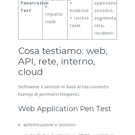
Penetration
+
applicazioni
e
Test
evidenze
sensibili,
impatto
+ rischio
segmentazione
reale
reale
rete,
incidenti
Cosa testiamo: web,
API, rete, interno,
cloud
Definiamo il servizio in base al tuo contesto.
Esempi di perimetri frequenti:
Web Application Pen Test
autenticazione e sessioni