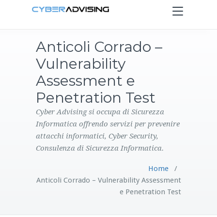
Toggle
navigation
Anticoli Corrado –
HOME
Vulnerability
SERVIZI
Assessment e
Penetration Test
PRODOTTI
Cyber Advising si occupa di Sicurezza
Informatica offrendo servizi per prevenire
CONTATTI
attacchi informatici, Cyber Security,
Consulenza di Sicurezza Informatica.
BLOG
Home
/
Anticoli Corrado – Vulnerability Assessment
e Penetration Test