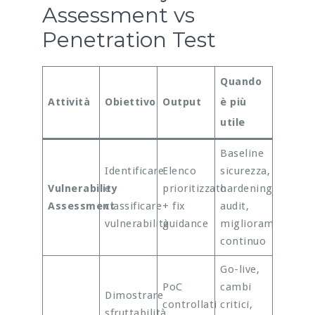
Assessment vs
Penetration Test
Quando
Attività
Obiettivo
Output
è più
utile
Baseline
Identificare
Elenco
sicurezza,
Vulnerability
e
prioritizzato
hardening,
Assessment
classificare
+ fix
audit,
vulnerabilità
guidance
miglioramento
continuo
Go-live,
PoC
cambi
Dimostrare
controllati
critici,
sfruttabilità