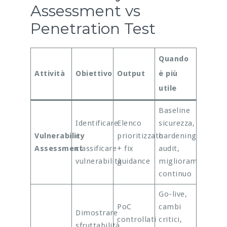
Assessment vs
Penetration Test
Quando
Attività
Obiettivo
Output
è più
utile
Baseline
Identificare
Elenco
sicurezza,
Vulnerability
e
prioritizzato
hardening,
Assessment
classificare
+ fix
audit,
vulnerabilità
guidance
miglioramento
continuo
Go-live,
PoC
cambi
Dimostrare
controllati
critici,
sfruttabilità