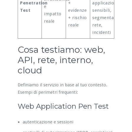
Penetration
+
applicazioni
e
Test
evidenze
sensibili,
impatto
+ rischio
segmentazione
reale
reale
rete,
incidenti
Cosa testiamo: web,
API, rete, interno,
cloud
Definiamo il servizio in base al tuo contesto.
Esempi di perimetri frequenti:
Web Application Pen Test
autenticazione e sessioni