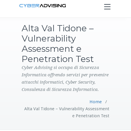
Toggle
navigation
Alta Val Tidone –
HOME
Vulnerability
SERVIZI
Assessment e
Penetration Test
PRODOTTI
Cyber Advising si occupa di Sicurezza
Informatica offrendo servizi per prevenire
CONTATTI
attacchi informatici, Cyber Security,
Consulenza di Sicurezza Informatica.
BLOG
Home
/
Alta Val Tidone – Vulnerability Assessment
e Penetration Test