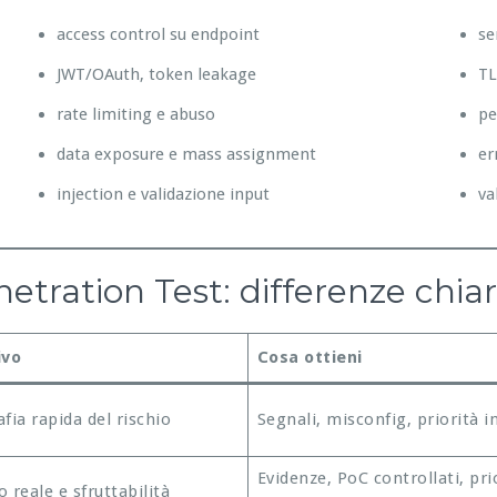
access control su endpoint
se
JWT/OAuth, token leakage
TL
rate limiting e abuso
pe
data exposure e mass assignment
er
injection e validazione input
va
tration Test: differenze chia
ivo
Cosa ottieni
fia rapida del rischio
Segnali, misconfig, priorità in
Evidenze, PoC controllati, pri
 reale e sfruttabilità